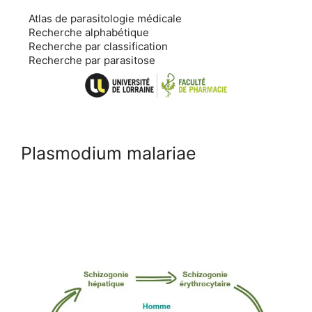
Aller
Atlas de parasitologie médicale
au
Recherche alphabétique
contenu
Recherche par classification
Recherche par parasitose
Plasmodium malariae
Cycle
Diagnostic
Epidémiologie