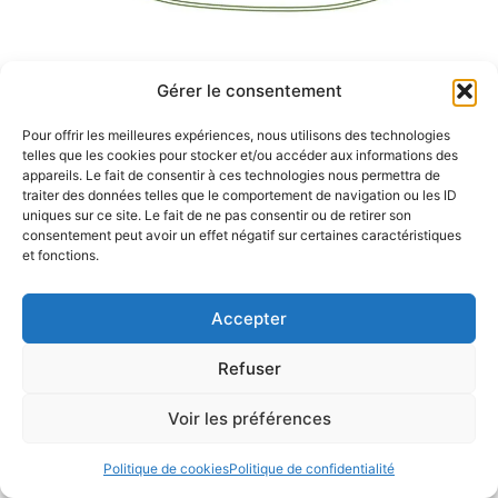
2026 © Atlas de parasitologie médicale •
Université
Gérer le consentement
de Lorraine
•
Déclaration d’accessibilité
Aide à la navigation
•
Plan du site
•
Mentions légales
•
Pour offrir les meilleures expériences, nous utilisons des technologies
telles que les cookies pour stocker et/ou accéder aux informations des
Politiques de confidentialité
appareils. Le fait de consentir à ces technologies nous permettra de
traiter des données telles que le comportement de navigation ou les ID
uniques sur ce site. Le fait de ne pas consentir ou de retirer son
consentement peut avoir un effet négatif sur certaines caractéristiques
et fonctions.
Accepter
Refuser
Voir les préférences
Politique de cookies
Politique de confidentialité