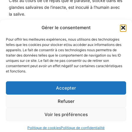
C’est au cours de ce repas que le parasite, stocké dans les
glandes salivaires de l’insecte, est inoculé à l’humain avec
la salive.
L’anophèle femelle joue également un rôle dans la
Gérer le consentement
transmission de la filaire
Wuchereria bancrofti
et de
Pour offrir les meilleures expériences, nous utilisons des technologies
différents arbovirus.
telles que les cookies pour stocker et/ou accéder aux informations des
appareils. Le fait de consentir à ces technologies nous permettra de
Les stades pré-imaginaux (œuf, larve, nymphe) sont
traiter des données telles que le comportement de navigation ou les ID
aquatiques. L’anophèle a donc besoin pour sa reproduction
uniques sur ce site. Le fait de ne pas consentir ou de retirer son
consentement peut avoir un effet négatif sur certaines caractéristiques
de la présence de plans d’eau de surface calme et non
et fonctions.
polluée. Larves et nymphes se tiennent à l’interface eau –
air ou elles viennent respirer l’oxygène de l’air. La larve est
omnivore, la nymphe ne se nourrit pas.
Accepter
Refuser
2026 © Atlas de parasitologie médicale •
Université
de Lorraine
•
Déclaration d’accessibilité
Voir les préférences
Aide à la navigation
•
Plan du site
•
Mentions légales
•
Politiques de confidentialité
Politique de cookies
Politique de confidentialité