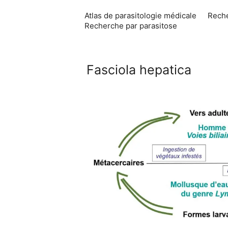
Aller
Atlas de parasitologie médicale
Reche
au
Recherche par parasitose
contenu
Fasciola hepatica
Cycle