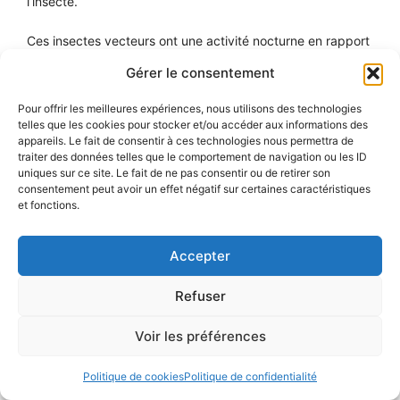
l’insecte.
Ces insectes vecteurs ont une activité nocturne en rapport
avec la périodicité des microfilaires. Des piqûres répétées
Gérer le consentement
sont nécessaires pour transmettre la maladie. Le réservoir
de parasites est essentiellement l’humain.
Pour offrir les meilleures expériences, nous utilisons des technologies
telles que les cookies pour stocker et/ou accéder aux informations des
appareils. Le fait de consentir à ces technologies nous permettra de
2026 © Atlas de parasitologie médicale •
Université
traiter des données telles que le comportement de navigation ou les ID
uniques sur ce site. Le fait de ne pas consentir ou de retirer son
de Lorraine
•
Déclaration d’accessibilité
consentement peut avoir un effet négatif sur certaines caractéristiques
Aide à la navigation
•
Plan du site
•
Mentions légales
•
et fonctions.
Politiques de confidentialité
Accepter
Refuser
Voir les préférences
Politique de cookies
Politique de confidentialité