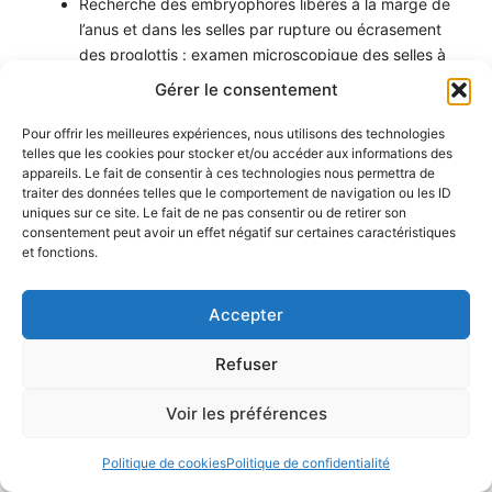
Recherche des embryophores libérés à la marge de
l’anus et dans les selles par rupture ou écrasement
des proglottis : examen microscopique des selles à
l’état frais et après concentration ou technique du
Gérer le consentement
scotch test de Graham
Pour offrir les meilleures expériences, nous utilisons des technologies
telles que les cookies pour stocker et/ou accéder aux informations des
appareils. Le fait de consentir à ces technologies nous permettra de
traiter des données telles que le comportement de navigation ou les ID
2026 © Atlas de parasitologie médicale •
Université
uniques sur ce site. Le fait de ne pas consentir ou de retirer son
de Lorraine
•
Déclaration d’accessibilité
consentement peut avoir un effet négatif sur certaines caractéristiques
Aide à la navigation
•
Plan du site
•
Mentions légales
•
et fonctions.
Politiques de confidentialité
Accepter
Refuser
Voir les préférences
Politique de cookies
Politique de confidentialité