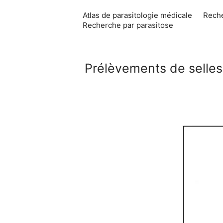
Aller
Atlas de parasitologie médicale
Reche
au
Recherche par parasitose
contenu
Prélèvements de selle