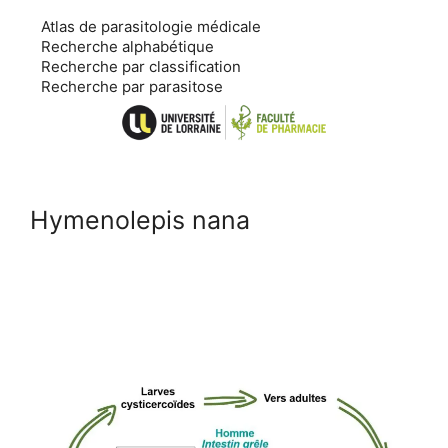
Aller
Atlas de parasitologie médicale
au
Recherche alphabétique
contenu
Recherche par classification
Recherche par parasitose
Hymenolepis nana
Cycle
Diagnostic
Epidémiologie